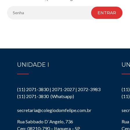
ENTRAR
UNIDADE I
UN
(11) 2071-3830 | 2071-2027 | 2072-3983
(11
(11) 2071-3830 (Whatsapp)
(11
secretaria@colegiodomfelipe.com.br
sec
Rua Sabbado D´Angelo, 736
Rua 
Cep: 08210-790 – Itaquera – SP
Cep: