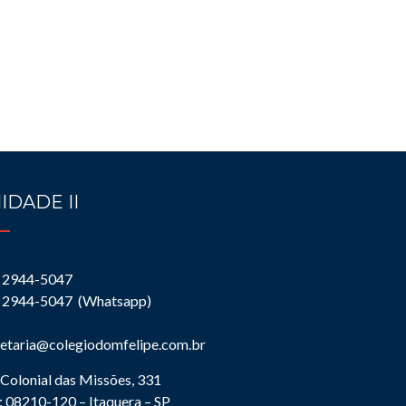
IDADE II
) 2944-5047
) 2944-5047 (Whatsapp)
retaria@colegiodomfelipe.com.br
Colonial das Missões, 331
 08210-120 – Itaquera – SP