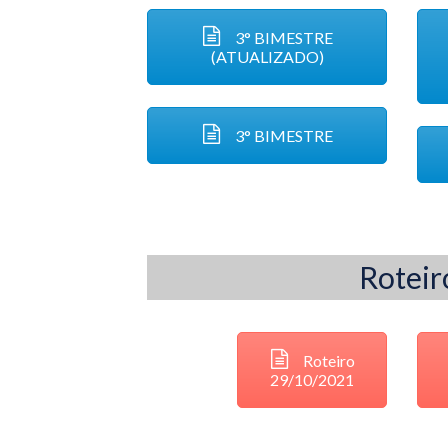
3° BIMESTRE
(ATUALIZADO)
3° BIMESTRE
Roteir
Roteiro
29/10/2021