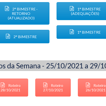
2° BIMESTRE -
1° BIMESTRE
RETORNO
(ADEQUAÇÕES)
(ATUALIZADO)
1° BIMESTRE
2° BIMESTRE
os da Semana - 25/10/2021 a 29/
Roteiro
Roteiro
Roteiro
28/10/2021
27/10/2021
26/10/2021