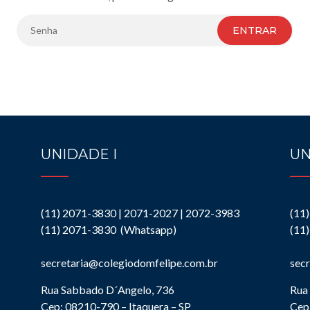
ENTRAR
UNIDADE I
UN
(11) 2071-3830 | 2071-2027 | 2072-3983
(11
(11) 2071-3830 (Whatsapp)
(11
secretaria@colegiodomfelipe.com.br
sec
Rua Sabbado D´Angelo, 736
Rua 
Cep: 08210-790 – Itaquera – SP
Cep: