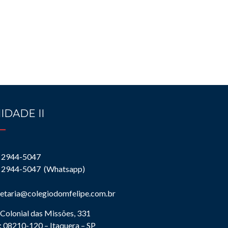
IDADE II
) 2944-5047
) 2944-5047 (Whatsapp)
retaria@colegiodomfelipe.com.br
Colonial das Missões, 331
 08210-120 – Itaquera – SP