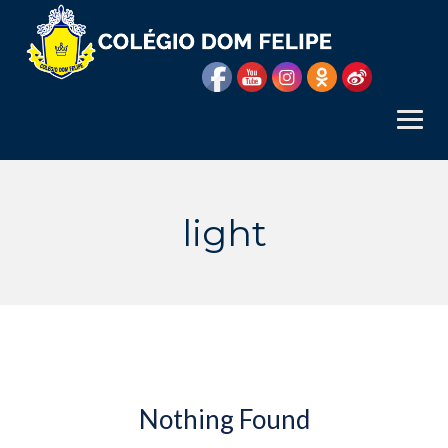
Skip
to
content
light
Nothing Found